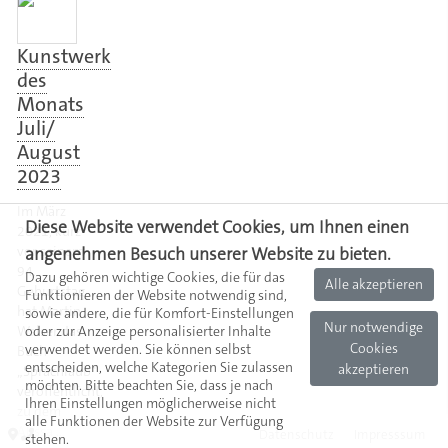
Kunstwerk
des
Monats
Juli/
August
2023
Im März
Diese Website verwendet Cookies, um Ihnen einen
2021, kurz
vor seinem
angenehmen Besuch unserer Website zu bieten.
94.
Dazu gehören wichtige Cookies, die für das
Alle akzeptieren
Geburtstag
Funktionieren der Website notwendig sind,
hat Martin
sowie andere, die für Komfort-Einstellungen
Nur notwendige
Walser das
oder zur Anzeige personalisierter Inhalte
Cookies
verwendet werden. Sie können selbst
Buch
entscheiden, welche Kategorien Sie zulassen
akzeptieren
„Sprachlaub“
möchten. Bitte beachten Sie, dass je nach
veröffentlicht,
Ihren Einstellungen möglicherweise nicht
zu dem
alle Funktionen der Website zur Verfügung
Alissa …
Datenschutz
Impresssum
stehen.