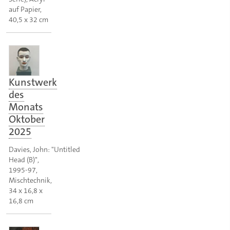
auf Papier,
40,5 x 32 cm
Kunstwerk
des
Monats
Oktober
2025
Davies, John: "Untitled
Head (B)",
1995-97,
Mischtechnik,
34 x 16,8 x
16,8 cm