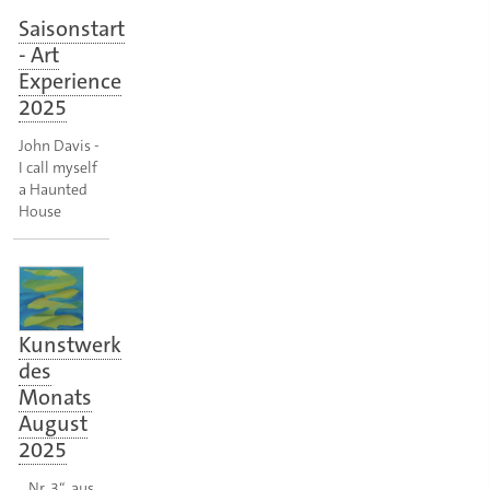
Saisonstart
- Art
Experience
2025
John Davis -
I call myself
a Haunted
House
Kunstwerk
des
Monats
August
2025
„Nr. 3“, aus