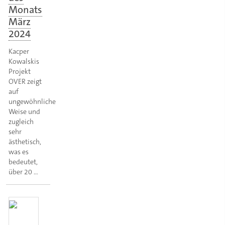
Monats
März
2024
Kacper
Kowalskis
Projekt
OVER zeigt
auf
ungewöhnliche
Weise und
zugleich
sehr
ästhetisch,
was es
bedeutet,
über 20 …