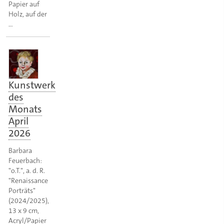
Papier auf
Holz, auf der
…
Kunstwerk
des
Monats
April
2026
Barbara
Feuerbach:
"o.T.", a. d. R.
"Renaissance
Porträts"
(2024/2025),
13 x 9 cm,
Acryl/Papier