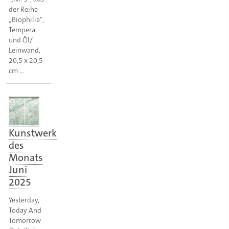
der Reihe
„Biophilia“,
Tempera
und Öl/
Leinwand,
20,5 x 20,5
cm …
Kunstwerk
des
Monats
Juni
2025
Yesterday,
Today And
Tomorrow