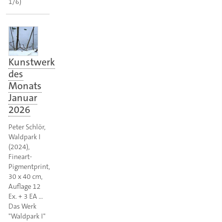
1/6)
Kunstwerk
des
Monats
Januar
2026
Peter Schlör,
Waldpark I
(2024),
Fineart-
Pigmentprint,
30 x 40 cm,
Auflage 12
Ex. + 3 EA …
Das Werk
"Waldpark I"