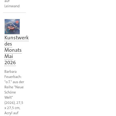
auf
Leinwand
Kunstwerk
des
Monats
Mai
2026
Barbara
Feuerbach:
"o.T." aus der
Reihe "Neue
Schöne
Welt"
(2026), 27,5
x 27,5 cm,
Acryl auf