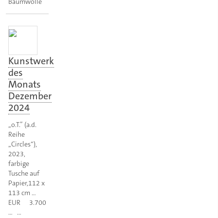
Baumwolle
Kunstwerk
des
Monats
Dezember
2024
„o.T.” (a.d.
Reihe
„Circles“),
2023,
farbige
Tusche auf
Papier,112 x
113 cm …
EUR 3.700
… …