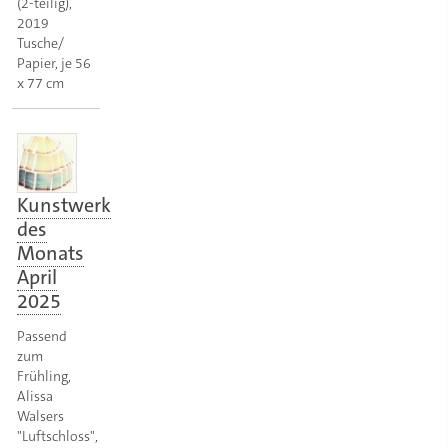
(2-teilig),
2019
Tusche/
Papier, je 56
x 77 cm
Kunstwerk
des
Monats
April
2025
Passend
zum
Frühling,
Alissa
Walsers
"Luftschloss",