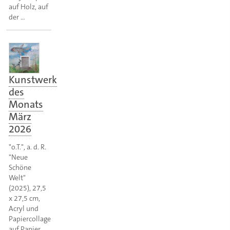
auf Holz, auf
der …
Kunstwerk
des
Monats
März
2026
"o.T.", a. d. R.
"Neue
Schöne
Welt"
(2025), 27,5
x 27,5 cm,
Acryl und
Papiercollage
auf Papier