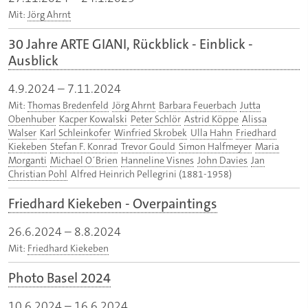
Mit:
Jörg Ahrnt
30 Jahre ARTE GIANI, Rückblick - Einblick -
Ausblick
4.9.2024
–
7.11.2024
Mit:
Thomas Bredenfeld
Jörg Ahrnt
Barbara Feuerbach
Jutta
Obenhuber
Kacper Kowalski
Peter Schlör
Astrid Köppe
Alissa
Walser
Karl Schleinkofer
Winfried Skrobek
Ulla Hahn
Friedhard
Kiekeben
Stefan F. Konrad
Trevor Gould
Simon Halfmeyer
Maria
Morganti
Michael O´Brien
Hanneline Visnes
John Davies
Jan
Christian Pohl
Alfred Heinrich Pellegrini (1881-1958)
Friedhard Kiekeben - Overpaintings
26.6.2024
–
8.8.2024
Mit:
Friedhard Kiekeben
Photo Basel 2024
10.6.2024
–
16.6.2024