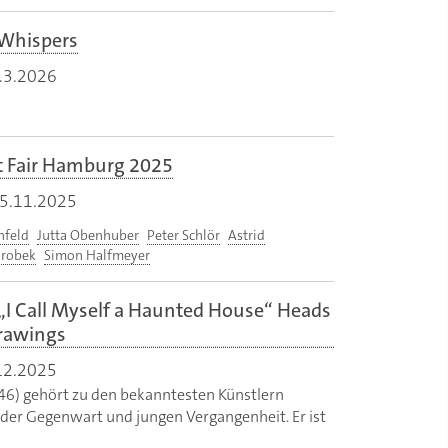
 Whispers
.3.2026
rt Fair Hamburg 2025
5.11.2025
nfeld
Jutta Obenhuber
Peter Schlör
Astrid
krobek
Simon Halfmeyer
„I Call Myself a Haunted House“ Heads
rawings
12.2025
46) gehört zu den bekanntesten Künstlern
der Gegenwart und jungen Vergangenheit. Er ist