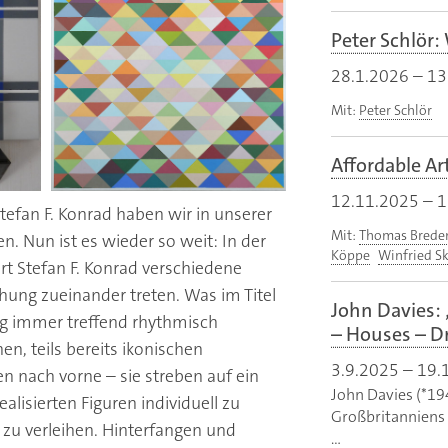
Peter Schlör:
28.1.2026
–
13
Mit:
Peter Schlör
Affordable A
12.11.2025
–
1
tefan F. Konrad haben wir in unserer
Mit:
Thomas Brede
n. Nun ist es wieder so weit: In der
Köppe
Winfried S
rt Stefan F. Konrad verschiedene
hung zueinander treten. Was im Titel
John Davies: 
ung immer treffend rhythmisch
– Houses – D
en, teils bereits ikonischen
3.9.2025
–
19.
n nach vorne – sie streben auf ein
John Davies (*19
ealisierten Figuren individuell zu
Großbritanniens 
 zu verleihen. Hinterfangen und
…