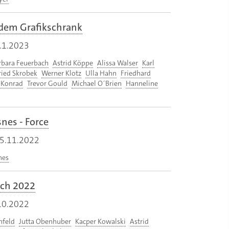
 dem Grafikschrank
.1.2023
rbara Feuerbach
Astrid Köppe
Alissa Walser
Karl
ried Skrobek
Werner Klotz
Ulla Hahn
Friedhard
. Konrad
Trevor Gould
Michael O´Brien
Hanneline
nes - Force
5.11.2022
nes
ich 2022
10.2022
nfeld
Jutta Obenhuber
Kacper Kowalski
Astrid