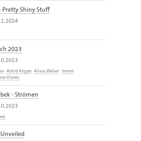
 Pretty Shiny Stuff
.1.2024
ich 2023
10.2023
er
Astrid Köppe
Alissa Walser
Simon
ine Visnes
obek - Strömen
10.2023
bek
- Unveiled