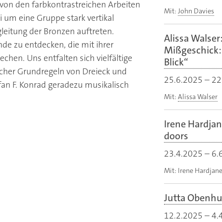
on den farbkontrastreichen Arbeiten
Mit:
John Davies
i um eine Gruppe stark vertikal
gleitung der Bronzen auftreten.
Alissa Walser
nde zu entdecken, die mit ihrer
Mißgeschick: 
hen. Uns entfalten sich vielfältige
Blick“
acher Grundregeln von Dreieck und
25.6.2025
–
22
fan F. Konrad geradezu musikalisch
Mit:
Alissa Walser
Irene Hardjan
doors
23.4.2025
–
6.
Mit: Irene Hardjan
Jutta Obenhu
12.2.2025
–
4.