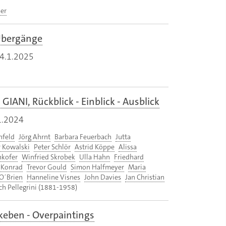
er
 Übergänge
4.1.2025
GIANI, Rückblick - Einblick - Ausblick
1.2024
nfeld
Jörg Ahrnt
Barbara Feuerbach
Jutta
 Kowalski
Peter Schlör
Astrid Köppe
Alissa
nkofer
Winfried Skrobek
Ulla Hahn
Friedhard
. Konrad
Trevor Gould
Simon Halfmeyer
Maria
O´Brien
Hanneline Visnes
John Davies
Jan Christian
ch Pellegrini (1881-1958)
keben - Overpaintings