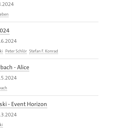
8.2024
keben
2024
.6.2024
ki
Peter Schlör
Stefan F. Konrad
bach - Alice
.5.2024
bach
ki - Event Horizon
.3.2024
ki