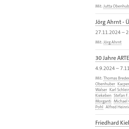
Mit:
Jutta Obenhub
Jörg Ahrnt -
27.11.2024
–
2
Mit:
Jörg Ahrnt
30 Jahre ARTE 
4.9.2024
–
7.1
Mit:
Thomas Brede
Obenhuber
Kacper
Walser
Karl Schlei
Kiekeben
Stefan F
Morganti
Michael 
Pohl
Alfred Heinri
Friedhard Kie