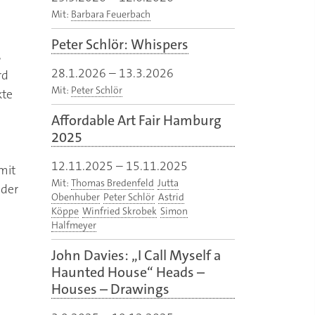
Mit:
Barbara Feuerbach
Peter Schlör: Whispers
s
28.1.2026
–
13.3.2026
rd
Mit:
Peter Schlör
kte
Affordable Art Fair Hamburg
2025
12.11.2025
–
15.11.2025
mit
Mit:
Thomas Bredenfeld
Jutta
 der
Obenhuber
Peter Schlör
Astrid
Köppe
Winfried Skrobek
Simon
Halfmeyer
John Davies: „I Call Myself a
Haunted House“ Heads –
Houses – Drawings