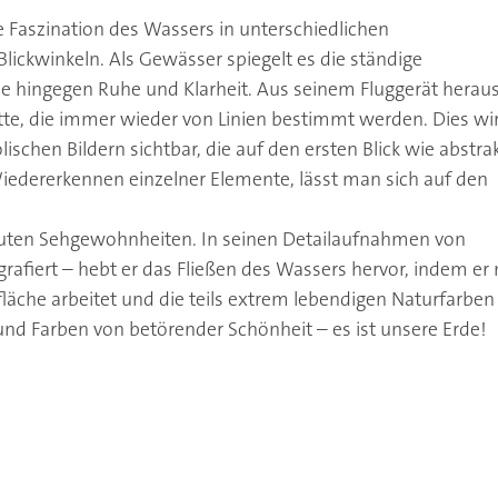
e Faszination des Wassers in unterschiedlichen
ickwinkeln. Als Gewässer spiegelt es die ständige
ee hingegen Ruhe und Klarheit. Aus seinem Fluggerät herau
te, die immer wieder von Linien bestimmt werden. Dies wi
schen Bildern sichtbar, die auf den ersten Blick wie abstra
Wiedererkennen einzelner Elemente, lässt man sich auf den
rauten Sehgewohnheiten. In seinen Detailaufnahmen von
rafiert – hebt er das Fließen des Wassers hervor, indem er 
läche arbeitet und die teils extrem lebendigen Naturfarben
und Farben von betörender Schönheit – es ist unsere Erde!