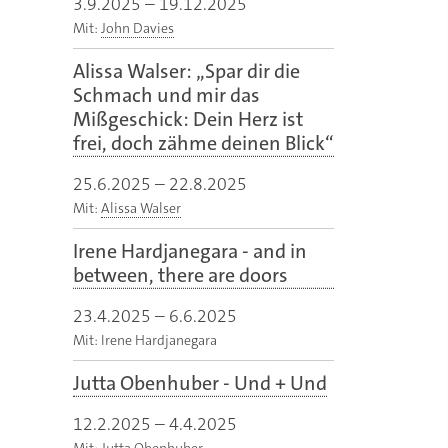
3.9.2025
–
19.12.2025
Mit:
John Davies
Alissa Walser: „Spar dir die
Schmach und mir das
Mißgeschick: Dein Herz ist
frei, doch zähme deinen Blick“
25.6.2025
–
22.8.2025
Mit:
Alissa Walser
Irene Hardjanegara - and in
between, there are doors
23.4.2025
–
6.6.2025
Mit: Irene Hardjanegara
Jutta Obenhuber - Und + Und
12.2.2025
–
4.4.2025