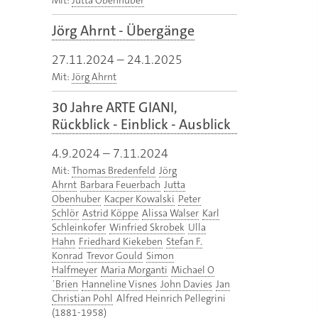
Mit:
Jutta Obenhuber
Jörg Ahrnt - Übergänge
27.11.2024
–
24.1.2025
Mit:
Jörg Ahrnt
30 Jahre ARTE GIANI,
Rückblick - Einblick - Ausblick
4.9.2024
–
7.11.2024
Mit:
Thomas Bredenfeld
Jörg
Ahrnt
Barbara Feuerbach
Jutta
Obenhuber
Kacper Kowalski
Peter
Schlör
Astrid Köppe
Alissa Walser
Karl
Schleinkofer
Winfried Skrobek
Ulla
Hahn
Friedhard Kiekeben
Stefan F.
Konrad
Trevor Gould
Simon
Halfmeyer
Maria Morganti
Michael O
´Brien
Hanneline Visnes
John Davies
Jan
Christian Pohl
Alfred Heinrich Pellegrini
(1881-1958)