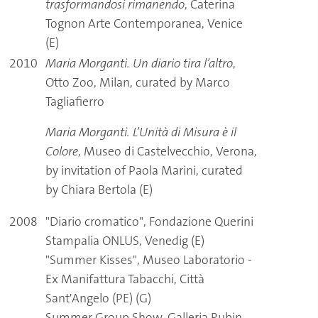
trasformandosi rimanendo
, Caterina
Tognon Arte Contemporanea, Venice
(E)
2010
Maria Morganti. Un diario tira l’altro
,
Otto Zoo, Milan, curated by Marco
Tagliafierro
Maria Morganti. L’Unità di Misura è il
Colore
, Museo di Castelvecchio, Verona,
by invitation of Paola Marini, curated
by Chiara Bertola (E)
2008
"Diario cromatico", Fondazione Querini
Stampalia ONLUS, Venedig (E)
"Summer Kisses", Museo Laboratorio -
Ex Manifattura Tabacchi, Città
Sant'Angelo (PE) (G)
Summer Group Show, Galleria Rubin,