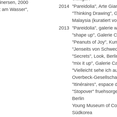
inersen, 2000
2014
"Pareidolia", Arte Gia
t am Wasser",
"Thinking Drawing", 
Malaysia (kuratiert v
2013
"Pareidolia", galerie 
"shape up", Galerie 
"Peanuts of Joy", Ku
"Jenseits von Schwede
"Secrets", Look, Berli
"mix it up", Galerie 
"Vielleicht sehe ich au
Overbeck-Gesellscha
"Itinéraires", espace 
"Stopover" fruehsorg
Berlin
Young Museum of Con
Südkorea