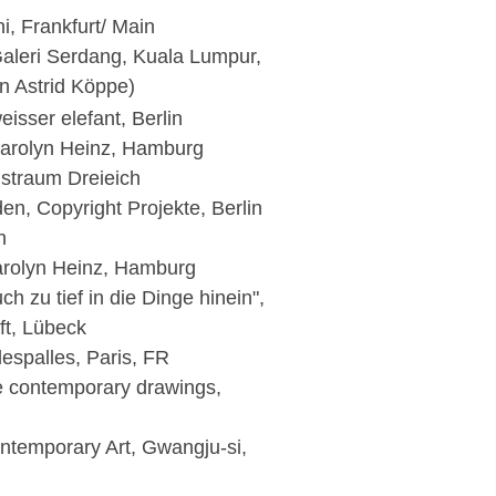
ni, Frankfurt/ Main
Galeri Serdang, Kuala Lumpur,
on Astrid Köppe)
weisser elefant, Berlin
Carolyn Heinz, Hamburg
nstraum Dreieich
n, Copyright Projekte, Berlin
n
Carolyn Heinz, Hamburg
ch zu tief in die Dinge hinein",
ft, Lübeck
despalles, Paris, FR
e contemporary drawings,
temporary Art, Gwangju-si,