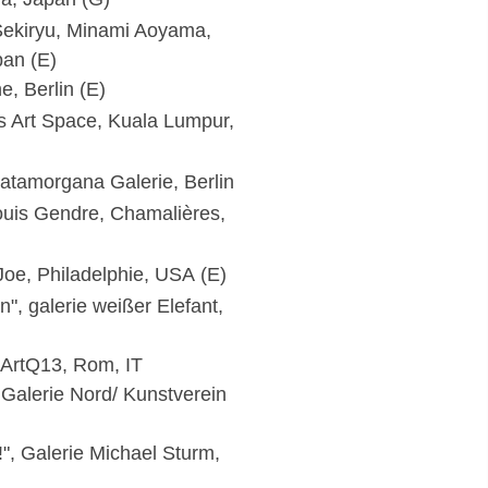
 Sekiryu, Minami Aoyama,
pan (E)
, Berlin (E)
s Art Space, Kuala Lumpur,
 Fatamorgana Galerie, Berlin
Louis Gendre, Chamalières,
Joe, Philadelphie, USA (E)
", galerie weißer Elefant,
 ArtQ13, Rom, IT
Galerie Nord/ Kunstverein
", Galerie Michael Sturm,