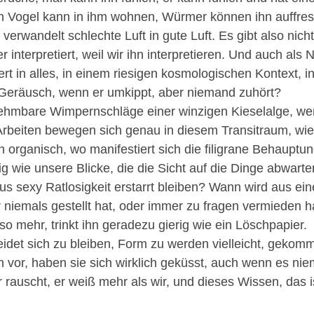
in Vogel kann in ihm wohnen, Würmer können ihn auffre
verwandelt schlechte Luft in gute Luft. Es gibt also nich
 er interpretiert, weil wir ihn interpretieren. Und auch als 
iert in alles, in einem riesigen kosmologischen Kontext, i
eräusch, wenn er umkippt, aber niemand zuhört?
mbare Wimpernschläge einer winzigen Kieselalge, wen
rbeiten bewegen sich genau in diesem Transitraum, wi
organisch, wo manifestiert sich die filigrane Behauptung
üssig wie unsere Blicke, die die Sicht auf die Dinge abwa
s sexy Ratlosigkeit erstarrt bleiben? Wann wird aus ein
 niemals gestellt hat, oder immer zu fragen vermieden 
mehr, trinkt ihn geradezu gierig wie ein Löschpapier.
eidet sich zu bleiben, Form zu werden vielleicht, gekom
n vor, haben sie sich wirklich geküsst, auch wenn es n
 rauscht, er weiß mehr als wir, und dieses Wissen, das 