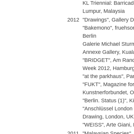
KL Triennial: Barric
Lumpur, Malaysia
2012
"Drawings", Gallery 
"Bakemono", fruehso
Berlin
Galerie Michael Sturm
Annexe Gallery, Kual
"BRIDGET", Am Rande
Week 2012, Hambur
"at the parkhaus", Pa
"FUKT", Magazine fo
Kunstnerforbundet, O
"Berlin. Status (1)", 
"Anschlüssel London -
Drawing, London, UK
"WEISS", Arte Giani, 
2011
"Malaysian Species", 