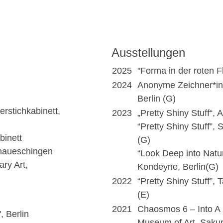
Ausstellungen
2025
"Forma in der roten 
2024
Anonyme Zeichner*in
Berlin (G)
rstichkabinett,
2023
„Pretty Shiny Stuff“, A
“Pretty Shiny Stuff”,
binett
(G)
naueschingen
“Look Deep into Natu
ry Art,
Kondeyne, Berlin(G)
2022
“Pretty Shiny Stuff”,
(E)
2021
Chaosmos 6 – Into A S
, Berlin
Museum of Art, Sakur