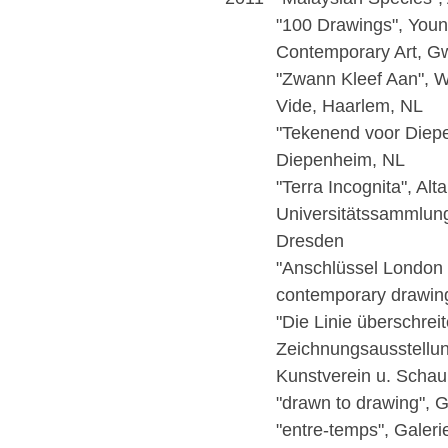
"100 Drawings", You
Contemporary Art, G
"Zwann Kleef Aan", 
Vide, Haarlem, NL
"Tekenend voor Diep
Diepenheim, NL
"Terra Incognita", Alt
Universitätssammlung
Dresden
"Anschlüssel London -
contemporary drawing
"Die Linie überschreit
Zeichnungsausstellu
Kunstverein u. Schau 
"drawn to drawing", 
"entre-temps", Galeri