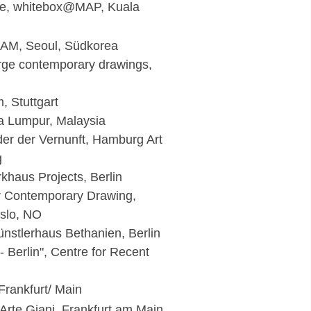
ade, whitebox@MAP, Kuala
DAM, Seoul, Südkorea
rge contemporary drawings,
, Stuttgart
a Lumpur, Malaysia
r der Vernunft, Hamburg Art
g
rkhaus Projects, Berlin
r Contemporary Drawing,
slo, NO
Künstlerhaus Bethanien, Berlin
 Berlin", Centre for Recent
Frankfurt/ Main
Arte Giani, Frankfurt am Main