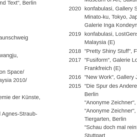
nd Text", Berlin
2020
konfabulasi, Gallery
Minato-ku, Tokyo, Ja
Galerie Inga Kondeyne
2019
konfabulasi, LostGen
raunschweig
Malaysia (E)
2018
"Pretty Shiny Stuff",
wangju,
2017
"Fusiform", Galerie 
Frankfreich (E)
ion Space/
2016
"New Work", Gallery 
aysia 2010/
2015
"Die Spur des Anderen
Berlin
mie der Künste,
"Anonyme Zeichner",
"Anonyme Zeichner", 
 Agnes-Straub-
Tiergarten, Berlin
"Schau doch mal rein!
Stuttgart