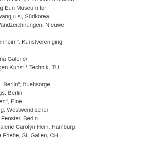
ng Eun Museum for
wangju-si, Südkorea
Wandzeichnungen, Nieuwe
enheim", Kunstvereniging
ana Galerie/
en Kunst * Technik, TU
 Berlin", fruehsorge
s, Berlin
en", Eine
ng, Westwendischer
Fenster, Berlin
Galerie Carolyn Hein, Hamburg
e Friebe, St. Gallen, CH