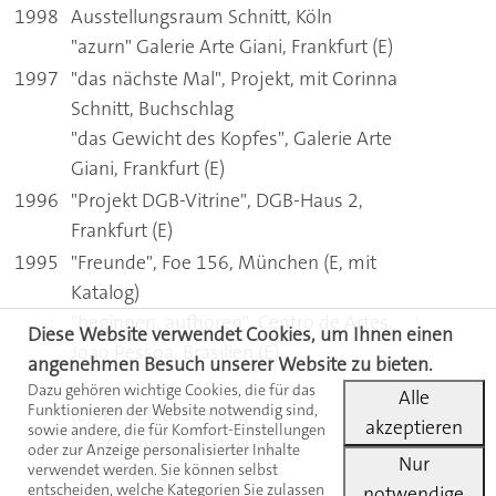
1998
Ausstellungsraum Schnitt, Köln
"azurn" Galerie Arte Giani, Frankfurt (E)
1997
"das nächste Mal", Projekt, mit Corinna
Schnitt, Buchschlag
"das Gewicht des Kopfes", Galerie Arte
Giani, Frankfurt (E)
1996
"Projekt DGB-Vitrine", DGB-Haus 2,
Frankfurt (E)
1995
"Freunde", Foe 156, München (E, mit
Katalog)
"beginnen, aufhören", Centro de Artes,
Diese Website verwendet Cookies, um Ihnen einen
Joao Pessoa, Brasilien (E)
angenehmen Besuch unserer Website zu bieten.
Dazu gehören wichtige Cookies, die für das
Alle
Funktionieren der Website notwendig sind,
(E)=
E
inzelausstellung
akzeptieren
sowie andere, die für Komfort-Einstellungen
(G)=
G
ruppenausstellung
oder zur Anzeige personalisierter Inhalte
Nur
verwendet werden. Sie können selbst
(K)=
K
atalog
entscheiden, welche Kategorien Sie zulassen
notwendige